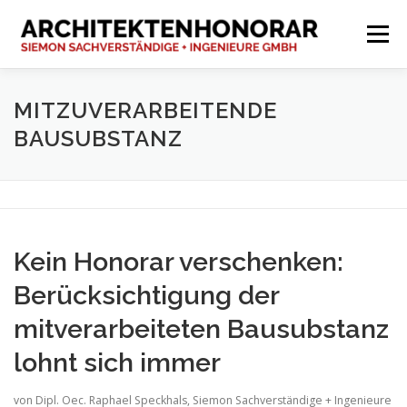
Zum
Inhalt
Menü
springen
ONLINE SERVICE
KOMPETENZEN
TEAM
MITZUVERARBEITENDE
BAUSUBSTANZ
AKTUELLES
MATERIAL
KONTAKT
Kein Honorar verschenken:
Berücksichtigung der
mitverarbeiteten Bausubstanz
lohnt sich immer
von Dipl. Oec. Raphael Speckhals, Siemon Sachverständige + Ingenieure