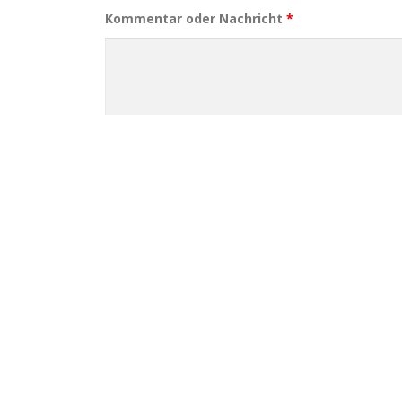
Kommentar oder Nachricht
*
Datenschutzerklärung
*
Ich bin damit einverstanden, dass meine E-Mail 
Dieses Kontaktformular erfasst Ihre E-Mail Adresse 
weitergegeben. Weitere Informationen finden Sie in 