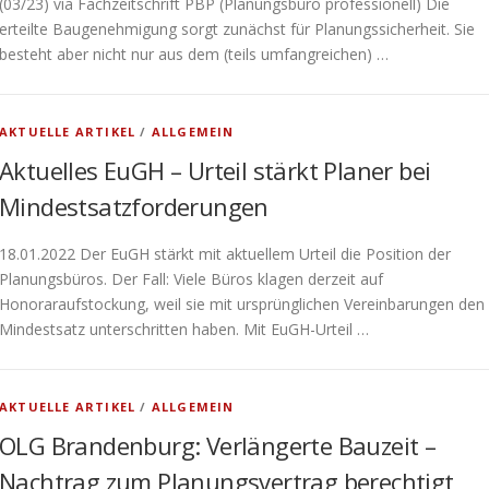
(03/23) via Fachzeitschrift PBP (Planungsbüro professionell) Die
erteilte Baugenehmigung sorgt zunächst für Planungssicherheit. Sie
besteht aber nicht nur aus dem (teils umfangreichen) …
AKTUELLE ARTIKEL
/
ALLGEMEIN
Aktuelles EuGH – Urteil stärkt Planer bei
Mindestsatzforderungen
18.01.2022 Der EuGH stärkt mit aktuellem Urteil die Position der
Planungsbüros. Der Fall: Viele Büros klagen derzeit auf
Honoraraufstockung, weil sie mit ursprünglichen Vereinbarungen den
Mindestsatz unterschritten haben. Mit EuGH-Urteil …
AKTUELLE ARTIKEL
/
ALLGEMEIN
OLG Brandenburg: Verlängerte Bauzeit –
Nachtrag zum Planungsvertrag berechtigt