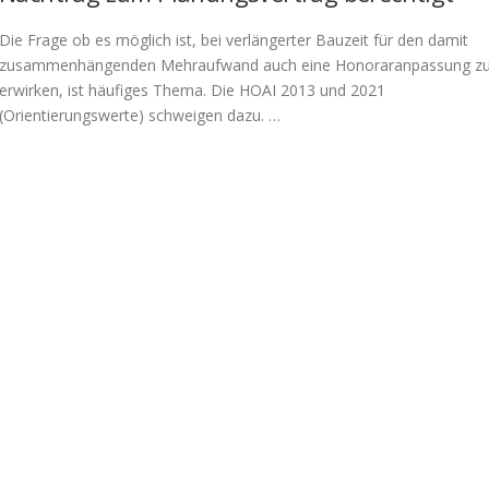
Die Frage ob es möglich ist, bei verlängerter Bauzeit für den damit
zusammenhängenden Mehraufwand auch eine Honoraranpassung z
erwirken, ist häufiges Thema. Die HOAI 2013 und 2021
(Orientierungswerte) schweigen dazu. …
AKTUELLE ARTIKEL
/
ALLGEMEIN
Honorartafeln: Aktuelle Anhaltswerte zur
HOAI 2021
Mit der neuen HOAI 2021 wurde im wesentlichen die Verbindlichkeit d
bisherigen Mindest- und Höchstsätze abgeschafft. Stattdessen sind n
noch Orientierungswerte als Honorarempfehlungen in der ehemalige
Preisrechtsregelung verankert. Damit ist …
AKTUELLE ARTIKEL
/
ALLGEMEIN