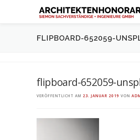
Zum
Inhalt
springen
FLIPBOARD-652059-UNSP
flipboard-652059-unsp
VERÖFFENTLICHT AM
23. JANUAR 2019
VON
AD